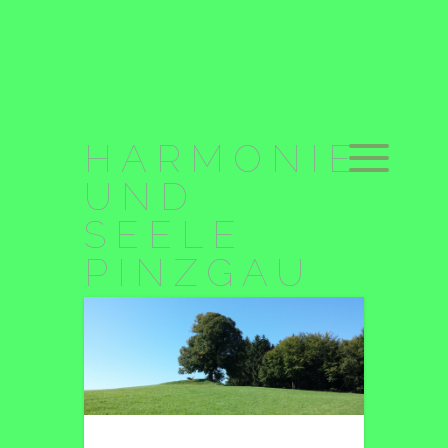
HARMONIE
UND
SEELE
PINZGAU